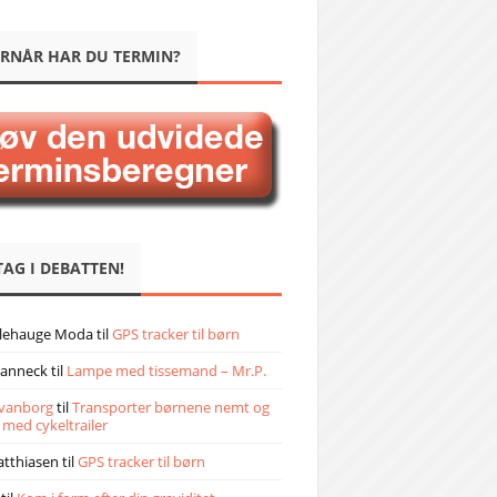
RNÅR HAR DU TERMIN?
TAG I DEBATTEN!
llehauge Moda
til
GPS tracker til børn
janneck
til
Lampe med tissemand – Mr.P.
vanborg
til
Transporter børnene nemt og
 med cykeltrailer
atthiasen
til
GPS tracker til børn