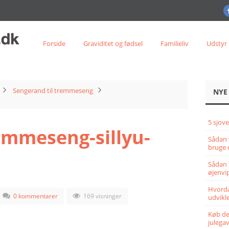
Forside
Graviditet og fødsel
Familieliv
Udstyr
Sengerand til tremmeseng
NYE
5 sjove
emmeseng-sillyu-
Sådan 
bruge 
Sådan 
øjenvi
Hvorda
0 kommentarer
169 visninger
udvikle
Køb det
julega