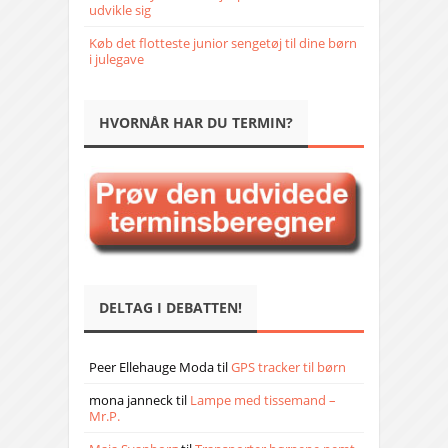
udvikle sig
Køb det flotteste junior sengetøj til dine børn
i julegave
HVORNÅR HAR DU TERMIN?
DELTAG I DEBATTEN!
Peer Ellehauge Moda
til
GPS tracker til børn
mona janneck
til
Lampe med tissemand –
Mr.P.