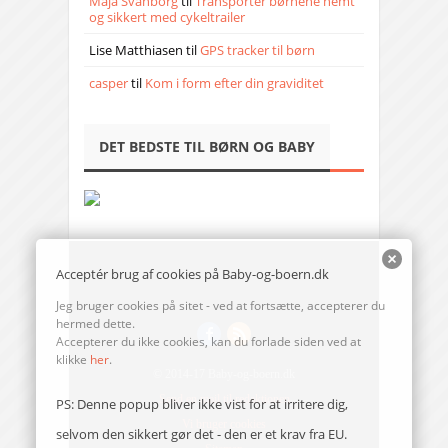
Maja Svanborg
til
Transporter børnene nemt
og sikkert med cykeltrailer
Lise Matthiasen
til
GPS tracker til børn
casper
til
Kom i form efter din graviditet
DET BEDSTE TIL BØRN OG BABY
Acceptér brug af cookies på Baby-og-boern.dk
Jeg bruger cookies på sitet - ved at fortsætte, accepterer du
hermed dette.
Accepterer du ikke cookies, kan du forlade siden ved at
klikke
her
.
© 2014-17 Baby-og-boern.dk
Send en mail til redaktionen
PS: Denne popup bliver ikke vist for at irritere dig,
Vi bruger cookies
selvom den sikkert gør det - den er et krav fra EU.