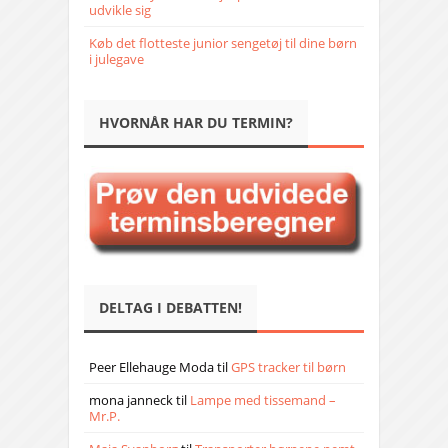
udvikle sig
Køb det flotteste junior sengetøj til dine børn
i julegave
HVORNÅR HAR DU TERMIN?
DELTAG I DEBATTEN!
Peer Ellehauge Moda
til
GPS tracker til børn
mona janneck
til
Lampe med tissemand –
Mr.P.