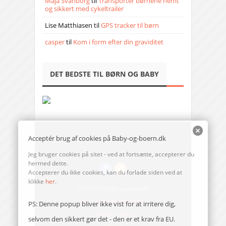
Maja Svanborg
til
Transporter børnene nemt
og sikkert med cykeltrailer
Lise Matthiasen
til
GPS tracker til børn
casper
til
Kom i form efter din graviditet
DET BEDSTE TIL BØRN OG BABY
Acceptér brug af cookies på Baby-og-boern.dk
Jeg bruger cookies på sitet - ved at fortsætte, accepterer du
hermed dette.
Accepterer du ikke cookies, kan du forlade siden ved at
klikke
her
.
© 2014-17 Baby-og-boern.dk
Send en mail til redaktionen
PS: Denne popup bliver ikke vist for at irritere dig,
Vi bruger cookies
selvom den sikkert gør det - den er et krav fra EU.