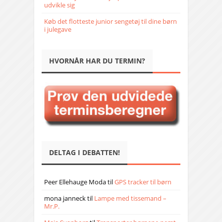
udvikle sig
Køb det flotteste junior sengetøj til dine børn
i julegave
HVORNÅR HAR DU TERMIN?
DELTAG I DEBATTEN!
Peer Ellehauge Moda
til
GPS tracker til børn
mona janneck
til
Lampe med tissemand –
Mr.P.