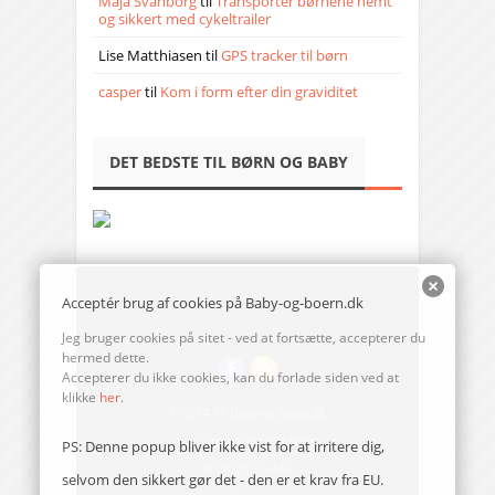
Maja Svanborg
til
Transporter børnene nemt
og sikkert med cykeltrailer
Lise Matthiasen
til
GPS tracker til børn
casper
til
Kom i form efter din graviditet
DET BEDSTE TIL BØRN OG BABY
Acceptér brug af cookies på Baby-og-boern.dk
Jeg bruger cookies på sitet - ved at fortsætte, accepterer du
hermed dette.
Accepterer du ikke cookies, kan du forlade siden ved at
klikke
her
.
© 2014-17 Baby-og-boern.dk
Send en mail til redaktionen
PS: Denne popup bliver ikke vist for at irritere dig,
Vi bruger cookies
selvom den sikkert gør det - den er et krav fra EU.