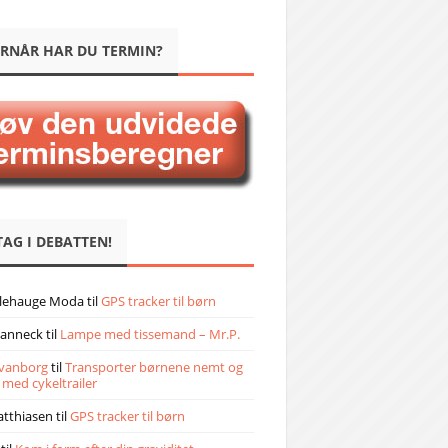
RNÅR HAR DU TERMIN?
TAG I DEBATTEN!
llehauge Moda
til
GPS tracker til børn
janneck
til
Lampe med tissemand – Mr.P.
vanborg
til
Transporter børnene nemt og
 med cykeltrailer
atthiasen
til
GPS tracker til børn