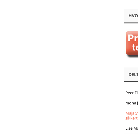
HVO
DEL
Peer E
mona 
Maja S
sikkert
Lise M