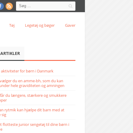
Tøj
Legetøj og bøger
Gaver
 ARTIKLER
 aktiviteter for børn i Danmark
vælger du en amme-bh, som du kan
under hele graviditeten og amningen
får du længere, stærkere og smukkere
pper
n rytmik kan hjælpe dit barn med at
 sig
 flotteste junior sengetøj til dine børn i
ve