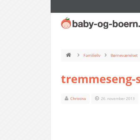
Familieliv
Børneværelset
tremmeseng-se
Christina
26. november 2013