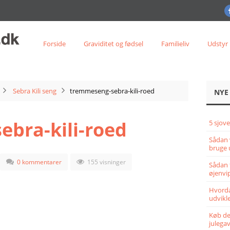
Forside
Graviditet og fødsel
Familieliv
Udstyr
Sebra Kili seng
tremmeseng-sebra-kili-roed
NYE
bra-kili-roed
5 sjove
Sådan 
bruge 
0 kommentarer
155 visninger
Sådan 
øjenvi
Hvorda
udvikle
Køb det
julega