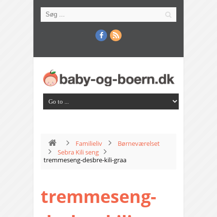
Familieliv
Børneværelset
Sebra Kili seng
tremmeseng-desbre-kili-graa
tremmeseng-