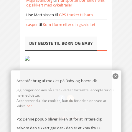
Maja Svanborg
til
Transporter børnene nemt
og sikkert med cykeltrailer
Lise Matthiasen
til
GPS tracker til børn
casper
til
Kom i form efter din graviditet
DET BEDSTE TIL BØRN OG BABY
Acceptér brug af cookies på Baby-og-boern.dk
Jeg bruger cookies på sitet - ved at fortsætte, accepterer du
hermed dette.
Accepterer du ikke cookies, kan du forlade siden ved at
klikke
her
.
© 2014-17 Baby-og-boern.dk
Send en mail til redaktionen
PS: Denne popup bliver ikke vist for at irritere dig,
Vi bruger cookies
selvom den sikkert gør det - den er et krav fra EU.