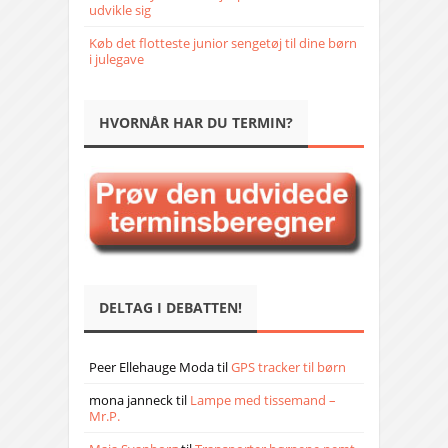
udvikle sig
Køb det flotteste junior sengetøj til dine børn
i julegave
HVORNÅR HAR DU TERMIN?
DELTAG I DEBATTEN!
Peer Ellehauge Moda
til
GPS tracker til børn
mona janneck
til
Lampe med tissemand –
Mr.P.