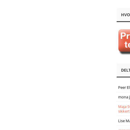
HVO
DEL
Peer E
mona 
Maja S
sikkert
Lise M