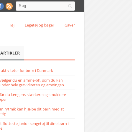
Tøj
Legetøj og bøger
Gaver
 ARTIKLER
 aktiviteter for børn i Danmark
vælger du en amme-bh, som du kan
under hele graviditeten og amningen
får du længere, stærkere og smukkere
pper
n rytmik kan hjælpe dit barn med at
 sig
 flotteste junior sengetøj til dine børn i
ve