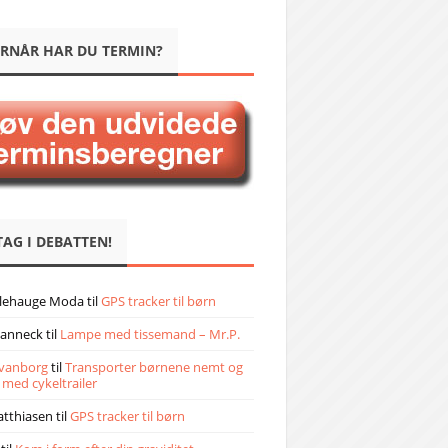
RNÅR HAR DU TERMIN?
TAG I DEBATTEN!
llehauge Moda
til
GPS tracker til børn
janneck
til
Lampe med tissemand – Mr.P.
vanborg
til
Transporter børnene nemt og
 med cykeltrailer
atthiasen
til
GPS tracker til børn