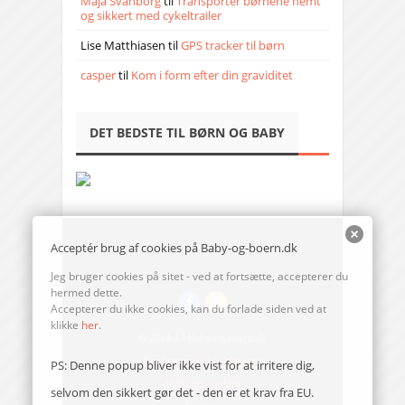
Maja Svanborg
til
Transporter børnene nemt
og sikkert med cykeltrailer
Lise Matthiasen
til
GPS tracker til børn
casper
til
Kom i form efter din graviditet
DET BEDSTE TIL BØRN OG BABY
Acceptér brug af cookies på Baby-og-boern.dk
Jeg bruger cookies på sitet - ved at fortsætte, accepterer du
hermed dette.
Accepterer du ikke cookies, kan du forlade siden ved at
klikke
her
.
© 2014-17 Baby-og-boern.dk
Send en mail til redaktionen
PS: Denne popup bliver ikke vist for at irritere dig,
Vi bruger cookies
selvom den sikkert gør det - den er et krav fra EU.