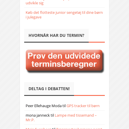
udvikle sig
Køb det flotteste junior sengetøj til dine børn
i julegave
HVORNÅR HAR DU TERMIN?
DELTAG I DEBATTEN!
Peer Ellehauge Moda
til
GPS tracker til børn
mona janneck
til
Lampe med tissemand –
Mr.P.