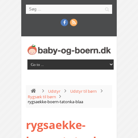
Udstyr
Udstyr til børn
Rygsæk til børn
rygsaekke-boern-tatonka-blaa
rygsaekke-