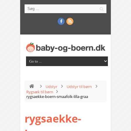
Udstyr
Udstyr til børn
Rygsæk til børn
rygsaekke-boern-smaafolk-lilla-graa
rygsaekke-