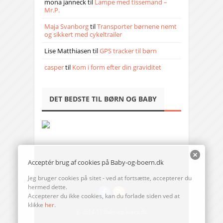
mona janneck
til
Lampe med tissemand –
Mr.P.
Maja Svanborg
til
Transporter børnene nemt
og sikkert med cykeltrailer
Lise Matthiasen
til
GPS tracker til børn
casper
til
Kom i form efter din graviditet
DET BEDSTE TIL BØRN OG BABY
Acceptér brug af cookies på Baby-og-boern.dk
Jeg bruger cookies på sitet - ved at fortsætte, accepterer du
hermed dette.
Accepterer du ikke cookies, kan du forlade siden ved at
klikke
her
.
© 2014-17 Baby-og-boern.dk