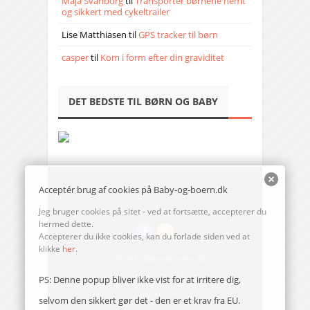
Maja Svanborg
til
Transporter børnene nemt
og sikkert med cykeltrailer
Lise Matthiasen
til
GPS tracker til børn
casper
til
Kom i form efter din graviditet
DET BEDSTE TIL BØRN OG BABY
Acceptér brug af cookies på Baby-og-boern.dk
Jeg bruger cookies på sitet - ved at fortsætte, accepterer du
hermed dette.
Accepterer du ikke cookies, kan du forlade siden ved at
klikke
her
.
© 2014-17 Baby-og-boern.dk
Send en mail til redaktionen
PS: Denne popup bliver ikke vist for at irritere dig,
Vi bruger cookies
selvom den sikkert gør det - den er et krav fra EU.