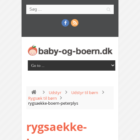
Udstyr
Udstyr til børn
Rygsæk til børn
rygsaekke-boern-peterplys
rygsaekke-