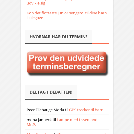
udvikle sig
Køb det flotteste junior sengetøj til dine børn
i julegave
HVORNÅR HAR DU TERMIN?
DELTAG I DEBATTEN!
Peer Ellehauge Moda
til
GPS tracker til børn
mona janneck
til
Lampe med tissemand –
Mr.P.