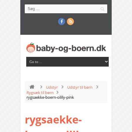
Udstyr
Udstyr til børn
Rygsæk til børn
rygsaekke-boern-oilily-pink
rygsaekke-