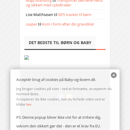
Maja Svanborg
til
Transporter børnene nemt
og sikkert med cykeltrailer
Lise Matthiasen
til
GPS tracker til børn
casper
til
Kom i form efter din graviditet
DET BEDSTE TIL BØRN OG BABY
Acceptér brug af cookies på Baby-og-boern.dk
Jeg bruger cookies på sitet - ved at fortsætte, accepterer du
hermed dette.
Accepterer du ikke cookies, kan du forlade siden ved at
klikke
her
.
© 2014-17 Baby-og-boern.dk
Send en mail til redaktionen
PS: Denne popup bliver ikke vist for at irritere dig,
Vi bruger cookies
selvom den sikkert gør det - den er et krav fra EU.