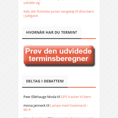
udvikle sig
Køb det flotteste junior sengetøj til dine børn
i julegave
HVORNÅR HAR DU TERMIN?
DELTAG I DEBATTEN!
Peer Ellehauge Moda
til
GPS tracker til børn
mona janneck
til
Lampe med tissemand –
Mr.P.