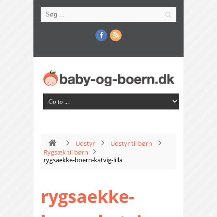
Udstyr
Udstyr til børn
Rygsæk til børn
rygsaekke-boern-katvig-lilla
rygsaekke-