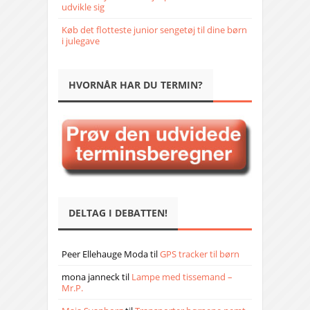
udvikle sig
Køb det flotteste junior sengetøj til dine børn
i julegave
HVORNÅR HAR DU TERMIN?
DELTAG I DEBATTEN!
Peer Ellehauge Moda
til
GPS tracker til børn
mona janneck
til
Lampe med tissemand –
Mr.P.