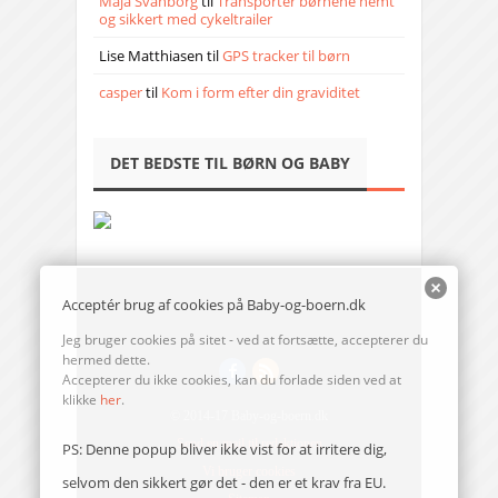
Maja Svanborg
til
Transporter børnene nemt
og sikkert med cykeltrailer
Lise Matthiasen
til
GPS tracker til børn
casper
til
Kom i form efter din graviditet
DET BEDSTE TIL BØRN OG BABY
Acceptér brug af cookies på Baby-og-boern.dk
Jeg bruger cookies på sitet - ved at fortsætte, accepterer du
hermed dette.
Accepterer du ikke cookies, kan du forlade siden ved at
klikke
her
.
© 2014-17 Baby-og-boern.dk
Send en mail til redaktionen
PS: Denne popup bliver ikke vist for at irritere dig,
Vi bruger cookies
selvom den sikkert gør det - den er et krav fra EU.