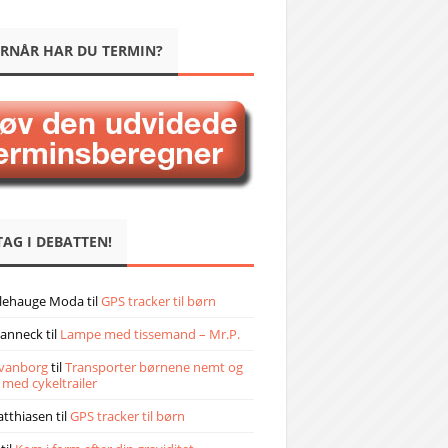
RNÅR HAR DU TERMIN?
TAG I DEBATTEN!
llehauge Moda
til
GPS tracker til børn
janneck
til
Lampe med tissemand – Mr.P.
vanborg
til
Transporter børnene nemt og
 med cykeltrailer
atthiasen
til
GPS tracker til børn