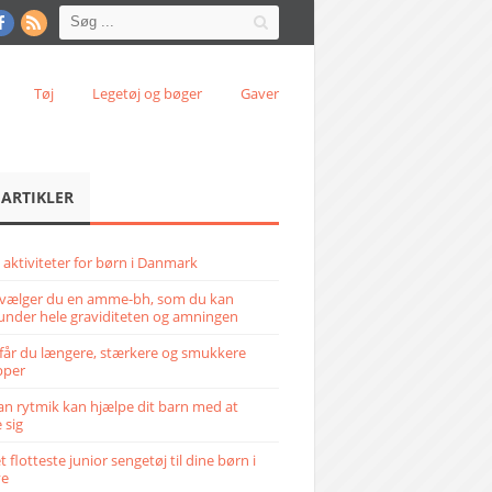
Tøj
Legetøj og bøger
Gaver
 ARTIKLER
 aktiviteter for børn i Danmark
vælger du en amme-bh, som du kan
under hele graviditeten og amningen
får du længere, stærkere og smukkere
pper
n rytmik kan hjælpe dit barn med at
 sig
 flotteste junior sengetøj til dine børn i
ve