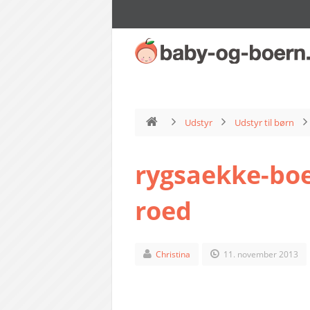
Udstyr
Udstyr til børn
rygsaekke-boe
roed
Christina
11. november 2013