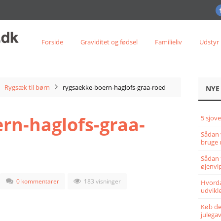
Forside
Graviditet og fødsel
Familieliv
Udstyr
Rygsæk til børn
rygsaekke-boern-haglofs-graa-roed
NYE
rn-haglofs-graa-
5 sjove
Sådan 
bruge 
Sådan 
øjenvi
0 kommentarer
183 visninger
Hvorda
udvikle
Køb det
julega