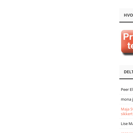
HVO
DEL
Peer E
mona 
Maja S
sikkert
Lise M