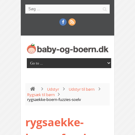
Udstyr
Udstyr til børn
Rygsæk til børn
rygsaekke-boern-fuzzies-soelv
rygsaekke-