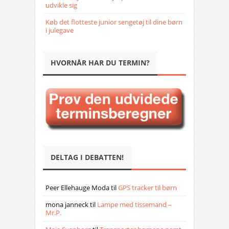
udvikle sig
Køb det flotteste junior sengetøj til dine børn
i julegave
HVORNÅR HAR DU TERMIN?
DELTAG I DEBATTEN!
Peer Ellehauge Moda
til
GPS tracker til børn
mona janneck
til
Lampe med tissemand –
Mr.P.