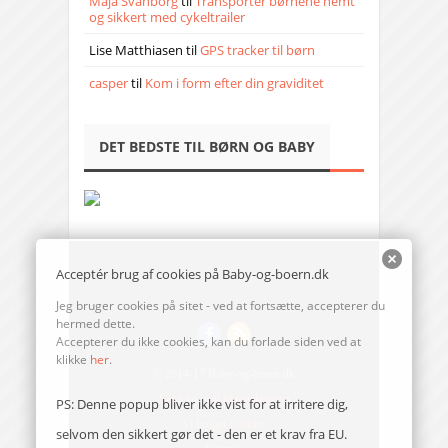
Maja Svanborg
til
Transporter børnene nemt
og sikkert med cykeltrailer
Lise Matthiasen
til
GPS tracker til børn
casper
til
Kom i form efter din graviditet
DET BEDSTE TIL BØRN OG BABY
Acceptér brug af cookies på Baby-og-boern.dk
Jeg bruger cookies på sitet - ved at fortsætte, accepterer du
hermed dette.
Accepterer du ikke cookies, kan du forlade siden ved at
klikke
her
.
© 2014-17 Baby-og-boern.dk
Send en mail til redaktionen
PS: Denne popup bliver ikke vist for at irritere dig,
Vi bruger cookies
selvom den sikkert gør det - den er et krav fra EU.