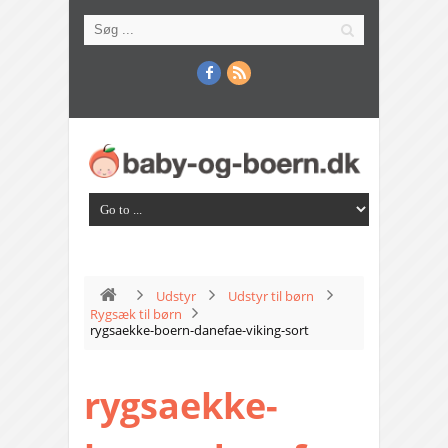
Udstyr
Udstyr til børn
Rygsæk til børn
rygsaekke-boern-danefae-viking-sort
rygsaekke-