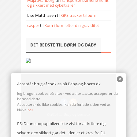
Maja Svanborg
til
Transporter børnene nemt
og sikkert med cykeltrailer
Lise Matthiasen
til
GPS tracker til børn
casper
til
Kom i form efter din graviditet
DET BEDSTE TIL BØRN OG BABY
Acceptér brug af cookies på Baby-og-boern.dk
Jeg bruger cookies på sitet - ved at fortsætte, accepterer du
hermed dette.
Accepterer du ikke cookies, kan du forlade siden ved at
klikke
her
.
© 2014-17 Baby-og-boern.dk
Send en mail til redaktionen
PS: Denne popup bliver ikke vist for at irritere dig,
Vi bruger cookies
selvom den sikkert gør det - den er et krav fra EU.