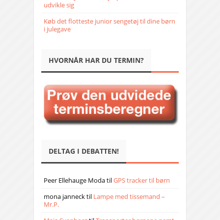
udvikle sig
Køb det flotteste junior sengetøj til dine børn
i julegave
HVORNÅR HAR DU TERMIN?
DELTAG I DEBATTEN!
Peer Ellehauge Moda
til
GPS tracker til børn
mona janneck
til
Lampe med tissemand –
Mr.P.