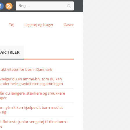
Tøj
Legetøj og bøger
Gaver
 ARTIKLER
 aktiviteter for børn i Danmark
vælger du en amme-bh, som du kan
under hele graviditeten og amningen
får du længere, stærkere og smukkere
pper
n rytmik kan hjælpe dit barn med at
 sig
 flotteste junior sengetøj til dine børn i
ve