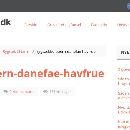
Forside
Graviditet og fødsel
Familieliv
Udstyr
Rygsæk til børn
rygsaekke-boern-danefae-havfrue
NYE
ern-danefae-havfrue
5 sjove
Sådan 
bruge 
0 kommentarer
173 visninger
Sådan 
øjenvi
Hvorda
udvikle
Køb det
julega