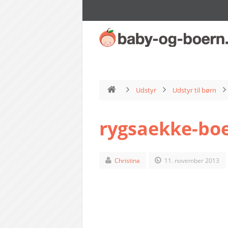
Udstyr
Udstyr til børn
rygsaekke-bo
Christina
11. november 2013