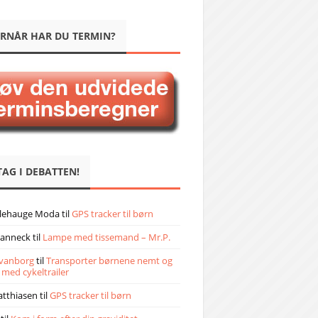
RNÅR HAR DU TERMIN?
TAG I DEBATTEN!
llehauge Moda
til
GPS tracker til børn
janneck
til
Lampe med tissemand – Mr.P.
vanborg
til
Transporter børnene nemt og
 med cykeltrailer
atthiasen
til
GPS tracker til børn