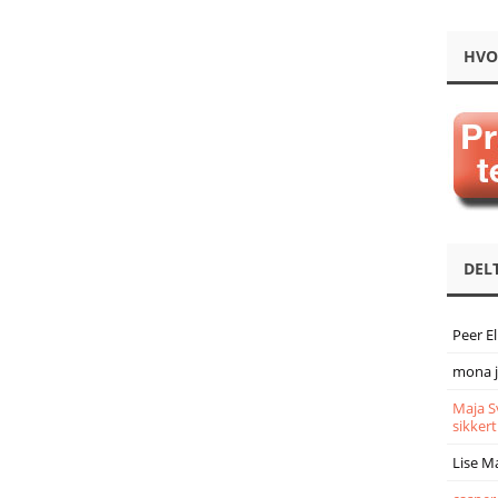
HVO
DEL
Peer E
mona 
Maja S
sikkert
Lise M