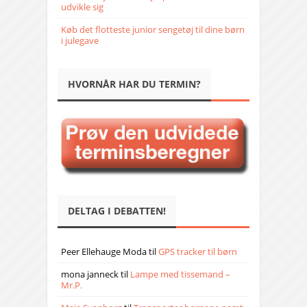
udvikle sig
Køb det flotteste junior sengetøj til dine børn
i julegave
HVORNÅR HAR DU TERMIN?
DELTAG I DEBATTEN!
Peer Ellehauge Moda
til
GPS tracker til børn
mona janneck
til
Lampe med tissemand –
Mr.P.