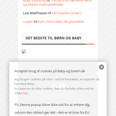
Maja Svanborg
til
Transporter børnene nemt
og sikkert med cykeltrailer
Lise Matthiasen
til
GPS tracker til børn
casper
til
Kom i form efter din graviditet
DET BEDSTE TIL BØRN OG BABY
Acceptér brug af cookies på Baby-og-boern.dk
Jeg bruger cookies på sitet - ved at fortsætte, accepterer du
hermed dette.
Accepterer du ikke cookies, kan du forlade siden ved at
klikke
her
.
© 2014-17 Baby-og-boern.dk
Send en mail til redaktionen
PS: Denne popup bliver ikke vist for at irritere dig,
Vi bruger cookies
selvom den sikkert gør det - den er et krav fra EU.