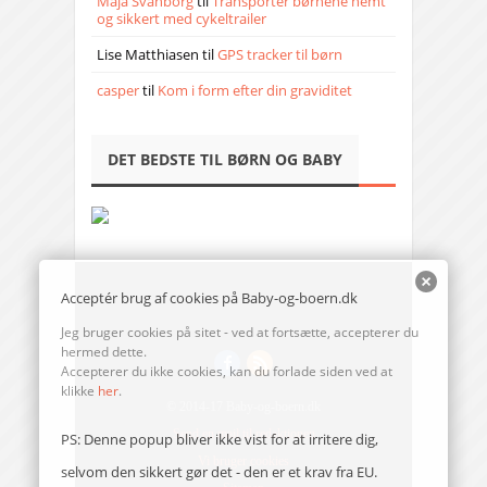
Maja Svanborg
til
Transporter børnene nemt
og sikkert med cykeltrailer
Lise Matthiasen
til
GPS tracker til børn
casper
til
Kom i form efter din graviditet
DET BEDSTE TIL BØRN OG BABY
Acceptér brug af cookies på Baby-og-boern.dk
Jeg bruger cookies på sitet - ved at fortsætte, accepterer du
hermed dette.
Accepterer du ikke cookies, kan du forlade siden ved at
klikke
her
.
© 2014-17 Baby-og-boern.dk
Send en mail til redaktionen
PS: Denne popup bliver ikke vist for at irritere dig,
Vi bruger cookies
selvom den sikkert gør det - den er et krav fra EU.