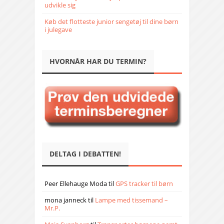
udvikle sig
Køb det flotteste junior sengetøj til dine børn
i julegave
HVORNÅR HAR DU TERMIN?
DELTAG I DEBATTEN!
Peer Ellehauge Moda
til
GPS tracker til børn
mona janneck
til
Lampe med tissemand –
Mr.P.