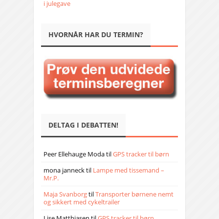
i julegave
HVORNÅR HAR DU TERMIN?
DELTAG I DEBATTEN!
Peer Ellehauge Moda
til
GPS tracker til børn
mona janneck
til
Lampe med tissemand –
Mr.P.
Maja Svanborg
til
Transporter børnene nemt
og sikkert med cykeltrailer
Lise Matthiasen
til
GPS tracker til børn