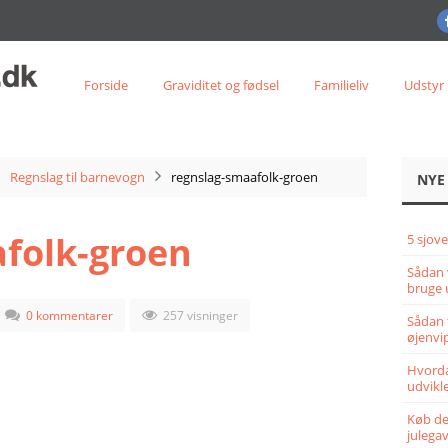
Forside
Graviditet og fødsel
Familieliv
Udstyr
Regnslag til barnevogn
regnslag-smaafolk-groen
NYE
folk-groen
5 sjove
Sådan 
bruge 
0 kommentarer
257 visninger
Sådan 
øjenvi
Hvorda
udvikle
Køb det
julega