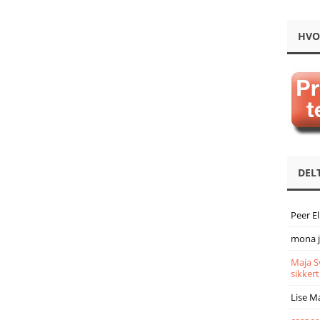
HVO
DEL
Peer E
mona 
Maja S
sikkert
Lise M