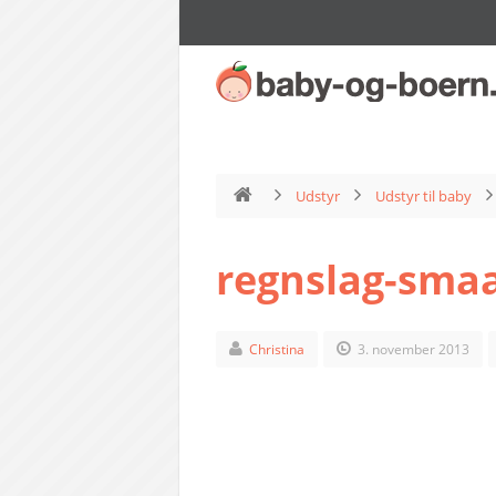
Udstyr
Udstyr til baby
regnslag-smaa
Christina
3. november 2013