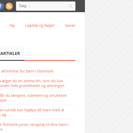
Tøj
Legetøj og bøger
Gaver
 ARTIKLER
 aktiviteter for børn i Danmark
vælger du en amme-bh, som du kan
under hele graviditeten og amningen
får du længere, stærkere og smukkere
pper
n rytmik kan hjælpe dit barn med at
 sig
 flotteste junior sengetøj til dine børn i
ve