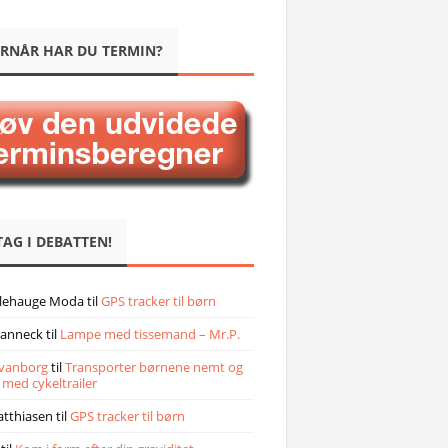
RNÅR HAR DU TERMIN?
TAG I DEBATTEN!
llehauge Moda
til
GPS tracker til børn
janneck
til
Lampe med tissemand – Mr.P.
vanborg
til
Transporter børnene nemt og
 med cykeltrailer
atthiasen
til
GPS tracker til børn