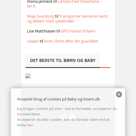
mona janneck
til
Lampe med tissemand –
Mr.P.
Maja Svanborg
til
Transporter børnene nemt
og sikkert med cykeltrailer
Lise Matthiasen
til
GPS tracker til børn
casper
til
Kom i form efter din graviditet
DET BEDSTE TIL BØRN OG BABY
Acceptér brug af cookies på Baby-og-boern.dk
Jeg bruger cookies på sitet - ved at fortsætte, accepterer du
hermed dette.
Accepterer du ikke cookies, kan du forlade siden ved at
klikke
her
.
© 2014-17 Baby-og-boern.dk