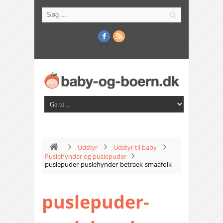
Udstyr
Udstyr til baby
Puslehynder og puslepuder
puslepuder-puslehynder-betraek-smaafolk
puslepuder-