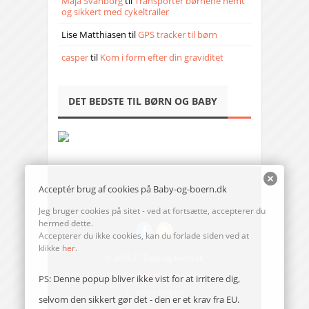
Maja Svanborg
til
Transporter børnene nemt
og sikkert med cykeltrailer
Lise Matthiasen
til
GPS tracker til børn
casper
til
Kom i form efter din graviditet
DET BEDSTE TIL BØRN OG BABY
Acceptér brug af cookies på Baby-og-boern.dk
Jeg bruger cookies på sitet - ved at fortsætte, accepterer du
hermed dette.
Accepterer du ikke cookies, kan du forlade siden ved at
klikke
her
.
© 2014-17 Baby-og-boern.dk
Send en mail til redaktionen
PS: Denne popup bliver ikke vist for at irritere dig,
Vi bruger cookies
selvom den sikkert gør det - den er et krav fra EU.