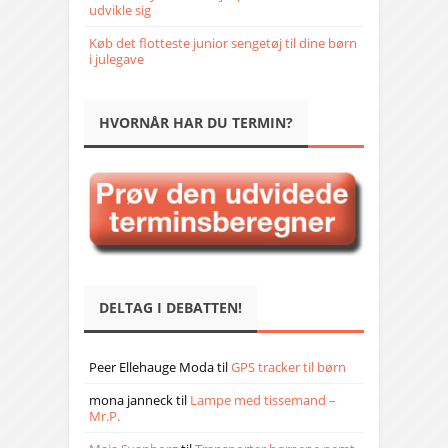
udvikle sig
Køb det flotteste junior sengetøj til dine børn
i julegave
HVORNÅR HAR DU TERMIN?
DELTAG I DEBATTEN!
Peer Ellehauge Moda
til
GPS tracker til børn
mona janneck
til
Lampe med tissemand –
Mr.P.