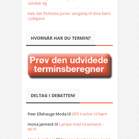
udvikle sig
Køb det flotteste junior sengetøj til dine børn
i julegave
HVORNÅR HAR DU TERMIN?
DELTAG I DEBATTEN!
Peer Ellehauge Moda
til
GPS tracker til børn
mona janneck
til
Lampe med tissemand –
Mr.P.