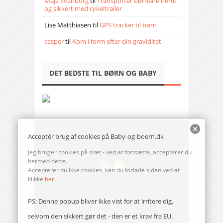
Maja Svanborg
til
Transporter børnene nemt
og sikkert med cykeltrailer
Lise Matthiasen
til
GPS tracker til børn
casper
til
Kom i form efter din graviditet
DET BEDSTE TIL BØRN OG BABY
Acceptér brug af cookies på Baby-og-boern.dk
Jeg bruger cookies på sitet - ved at fortsætte, accepterer du
hermed dette.
Accepterer du ikke cookies, kan du forlade siden ved at
klikke
her
.
© 2014-17 Baby-og-boern.dk
Send en mail til redaktionen
PS: Denne popup bliver ikke vist for at irritere dig,
Vi bruger cookies
selvom den sikkert gør det - den er et krav fra EU.