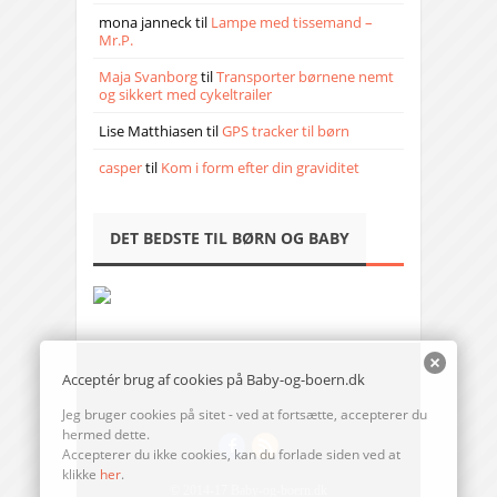
mona janneck
til
Lampe med tissemand –
Mr.P.
Maja Svanborg
til
Transporter børnene nemt
og sikkert med cykeltrailer
Lise Matthiasen
til
GPS tracker til børn
casper
til
Kom i form efter din graviditet
DET BEDSTE TIL BØRN OG BABY
Acceptér brug af cookies på Baby-og-boern.dk
Jeg bruger cookies på sitet - ved at fortsætte, accepterer du
hermed dette.
Accepterer du ikke cookies, kan du forlade siden ved at
klikke
her
.
© 2014-17 Baby-og-boern.dk