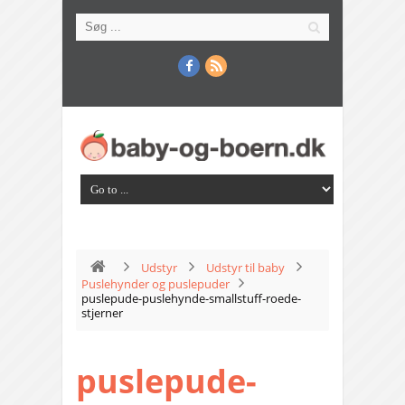
Udstyr
Udstyr til baby
Puslehynder og puslepuder
puslepude-puslehynde-smallstuff-roede-
stjerner
puslepude-