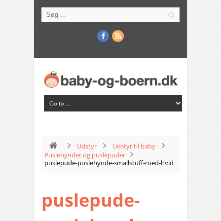
Udstyr
Udstyr til baby
Puslehynder og puslepuder
puslepude-puslehynde-smallstuff-roed-hvid
puslepude-