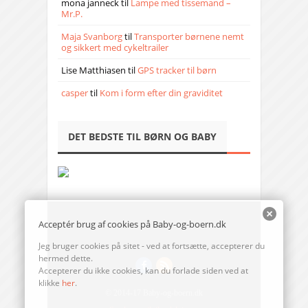
mona janneck
til
Lampe med tissemand –
Mr.P.
Maja Svanborg
til
Transporter børnene nemt
og sikkert med cykeltrailer
Lise Matthiasen
til
GPS tracker til børn
casper
til
Kom i form efter din graviditet
DET BEDSTE TIL BØRN OG BABY
Acceptér brug af cookies på Baby-og-boern.dk
Jeg bruger cookies på sitet - ved at fortsætte, accepterer du
hermed dette.
Accepterer du ikke cookies, kan du forlade siden ved at
klikke
her
.
© 2014-17 Baby-og-boern.dk