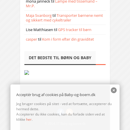
mona janneck
til
Lampe med tissemand –
Mr.P.
Maja Svanborg
til
Transporter børnene nemt
og sikkert med cykeltrailer
Lise Matthiasen
til
GPS tracker til børn
casper
til
Kom i form efter din graviditet
DET BEDSTE TIL BØRN OG BABY
Acceptér brug af cookies på Baby-og-boern.dk
Jeg bruger cookies på sitet - ved at fortsætte, accepterer du
hermed dette.
Accepterer du ikke cookies, kan du forlade siden ved at
klikke
her
.
© 2014-17 Baby-og-boern.dk