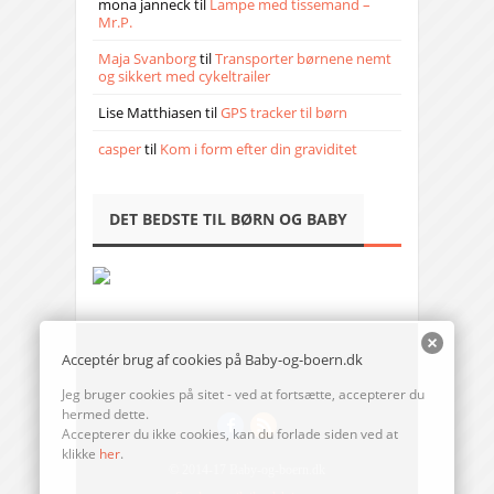
mona janneck
til
Lampe med tissemand –
Mr.P.
Maja Svanborg
til
Transporter børnene nemt
og sikkert med cykeltrailer
Lise Matthiasen
til
GPS tracker til børn
casper
til
Kom i form efter din graviditet
DET BEDSTE TIL BØRN OG BABY
Acceptér brug af cookies på Baby-og-boern.dk
Jeg bruger cookies på sitet - ved at fortsætte, accepterer du
hermed dette.
Accepterer du ikke cookies, kan du forlade siden ved at
klikke
her
.
© 2014-17 Baby-og-boern.dk