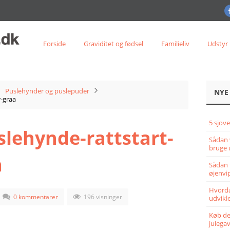
Forside
Graviditet og fødsel
Familieliv
Udstyr
Puslehynder og puslepuder
NYE
-graa
5 sjove
lehynde-rattstart-
Sådan 
bruge 
a
Sådan 
øjenvi
Hvorda
0 kommentarer
196 visninger
udvikle
Køb det
julega