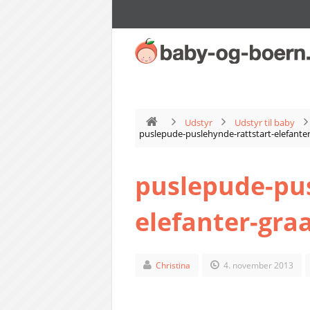
Udstyr
Udstyr til baby
puslepude-puslehynde-rattstart-elefanter
puslepude-pus
elefanter-gra
Christina
4. november 2013