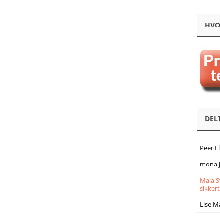
HVO
DEL
Peer E
mona 
Maja S
sikkert
Lise M