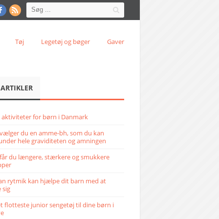
Tøj
Legetøj og bøger
Gaver
 ARTIKLER
 aktiviteter for børn i Danmark
vælger du en amme-bh, som du kan
under hele graviditeten og amningen
får du længere, stærkere og smukkere
pper
n rytmik kan hjælpe dit barn med at
 sig
 flotteste junior sengetøj til dine børn i
ve