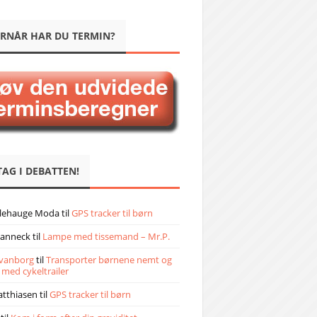
RNÅR HAR DU TERMIN?
TAG I DEBATTEN!
llehauge Moda
til
GPS tracker til børn
janneck
til
Lampe med tissemand – Mr.P.
vanborg
til
Transporter børnene nemt og
 med cykeltrailer
atthiasen
til
GPS tracker til børn