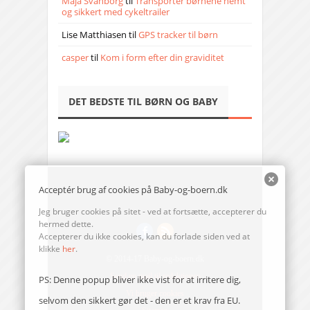
Maja Svanborg
til
Transporter børnene nemt
og sikkert med cykeltrailer
Lise Matthiasen
til
GPS tracker til børn
casper
til
Kom i form efter din graviditet
DET BEDSTE TIL BØRN OG BABY
Acceptér brug af cookies på Baby-og-boern.dk
Jeg bruger cookies på sitet - ved at fortsætte, accepterer du
hermed dette.
Accepterer du ikke cookies, kan du forlade siden ved at
klikke
her
.
© 2014-17 Baby-og-boern.dk
Send en mail til redaktionen
PS: Denne popup bliver ikke vist for at irritere dig,
Vi bruger cookies
selvom den sikkert gør det - den er et krav fra EU.