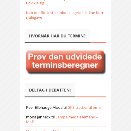
udvikle sig
Køb det flotteste junior sengetøj til dine børn
i julegave
HVORNÅR HAR DU TERMIN?
DELTAG I DEBATTEN!
Peer Ellehauge Moda
til
GPS tracker til børn
mona janneck
til
Lampe med tissemand –
Mr.P.