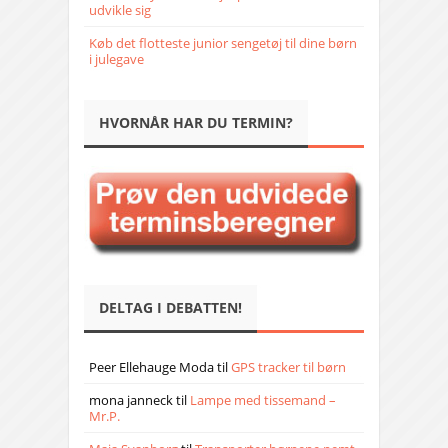
udvikle sig
Køb det flotteste junior sengetøj til dine børn
i julegave
HVORNÅR HAR DU TERMIN?
DELTAG I DEBATTEN!
Peer Ellehauge Moda
til
GPS tracker til børn
mona janneck
til
Lampe med tissemand –
Mr.P.