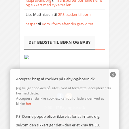
Maja Svanborg
til
Transporter børnene nemt
og sikkert med cykeltrailer
Lise Matthiasen
til
GPS tracker til børn
casper
til
Kom i form efter din graviditet
DET BEDSTE TIL BØRN OG BABY
Acceptér brug af cookies på Baby-og-boern.dk
Jeg bruger cookies på sitet - ved at fortsætte, accepterer du
hermed dette.
Accepterer du ikke cookies, kan du forlade siden ved at
klikke
her
.
© 2014-17 Baby-og-boern.dk
Send en mail til redaktionen
PS: Denne popup bliver ikke vist for at irritere dig,
Vi bruger cookies
selvom den sikkert gør det - den er et krav fra EU.