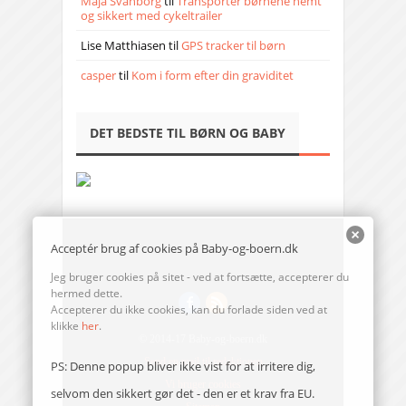
Maja Svanborg
til
Transporter børnene nemt
og sikkert med cykeltrailer
Lise Matthiasen
til
GPS tracker til børn
casper
til
Kom i form efter din graviditet
DET BEDSTE TIL BØRN OG BABY
Acceptér brug af cookies på Baby-og-boern.dk
Jeg bruger cookies på sitet - ved at fortsætte, accepterer du
hermed dette.
Accepterer du ikke cookies, kan du forlade siden ved at
klikke
her
.
© 2014-17 Baby-og-boern.dk
Send en mail til redaktionen
PS: Denne popup bliver ikke vist for at irritere dig,
Vi bruger cookies
selvom den sikkert gør det - den er et krav fra EU.