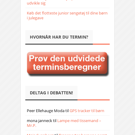
udvikle sig
Køb det flotteste junior sengetøj til dine børn
i julegave
HVORNÅR HAR DU TERMIN?
DELTAG I DEBATTEN!
Peer Ellehauge Moda
til
GPS tracker til børn
mona janneck
til
Lampe med tissemand –
Mr.P.