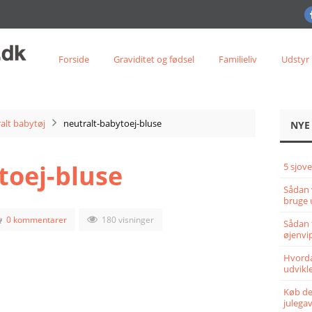
Forside
Graviditet og fødsel
Familieliv
Udstyr
alt babytøj
neutralt-babytoej-bluse
NYE
toej-bluse
5 sjove
Sådan 
bruge 
0 kommentarer
180 visninger
Sådan 
øjenvi
Hvorda
udvikle
Køb det
julega