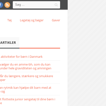
Tøj
Legetøj og bøger
Gaver
 ARTIKLER
 aktiviteter for børn i Danmark
vælger du en amme-bh, som du kan
under hele graviditeten og amningen
får du længere, stærkere og smukkere
pper
n rytmik kan hjælpe dit barn med at
 sig
 flotteste junior sengetøj til dine børn i
ve