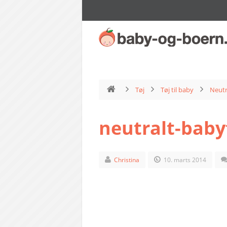
Tøj
Tøj til baby
Neutr
neutralt-baby
Christina
10. marts 2014