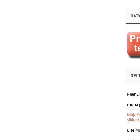
HVO
DEL
Peer E
mona 
Maja S
sikkert
Lise M