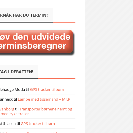
RNÅR HAR DU TERMIN?
TAG I DEBATTEN!
llehauge Moda
til
GPS tracker til børn
janneck
til
Lampe med tissemand – Mr.P.
vanborg
til
Transporter børnene nemt og
 med cykeltrailer
atthiasen
til
GPS tracker til børn