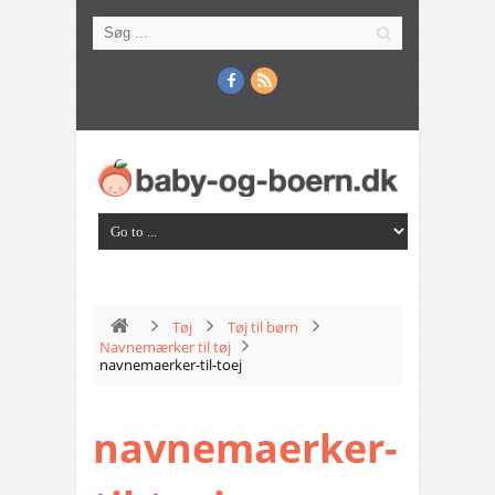
Tøj
Tøj til børn
Navnemærker til tøj
navnemaerker-til-toej
navnemaerker-