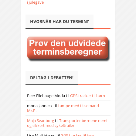
i julegave
HVORNÅR HAR DU TERMIN?
DELTAG I DEBATTEN!
Peer Ellehauge Moda
til
GPS tracker til børn
mona janneck
til
Lampe med tissemand –
Mr.P.
Maja Svanborg
til
Transporter børnene nemt
og sikkert med cykeltrailer
Lise Matthiasen
til
GPS tracker til børn