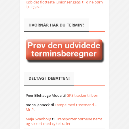
Køb det flotteste junior sengetøj til dine børn
i julegave
HVORNÅR HAR DU TERMIN?
DELTAG I DEBATTEN!
Peer Ellehauge Moda
til
GPS tracker til børn
mona janneck
til
Lampe med tissemand –
Mr.P.
Maja Svanborg
til
Transporter børnene nemt
og sikkert med cykeltrailer