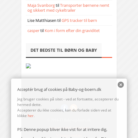
Maja Svanborg
til
Transporter børnene nemt
og sikkert med cykeltrailer
Lise Matthiasen
til
GPS tracker til børn
casper
til
Kom i form efter din graviditet
DET BEDSTE TIL BØRN OG BABY
Acceptér brug af cookies på Baby-og-boern.dk
Jeg bruger cookies på sitet - ved at fortsætte, accepterer du
hermed dette.
Accepterer du ikke cookies, kan du forlade siden ved at
klikke
her
.
© 2014-17 Baby-og-boern.dk
Send en mail til redaktionen
PS: Denne popup bliver ikke vist for at irritere dig,
Vi bruger cookies