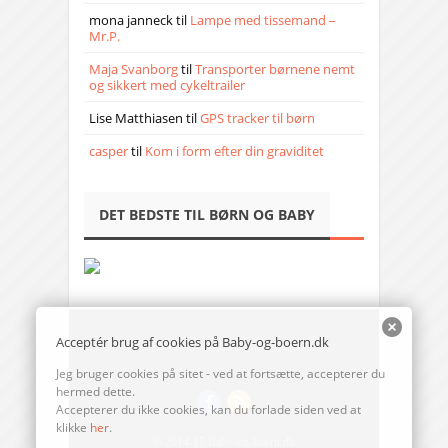
mona janneck
til
Lampe med tissemand –
Mr.P.
Maja Svanborg
til
Transporter børnene nemt
og sikkert med cykeltrailer
Lise Matthiasen
til
GPS tracker til børn
casper
til
Kom i form efter din graviditet
DET BEDSTE TIL BØRN OG BABY
Acceptér brug af cookies på Baby-og-boern.dk
Jeg bruger cookies på sitet - ved at fortsætte, accepterer du
hermed dette.
Accepterer du ikke cookies, kan du forlade siden ved at
klikke
her
.
© 2014-17 Baby-og-boern.dk