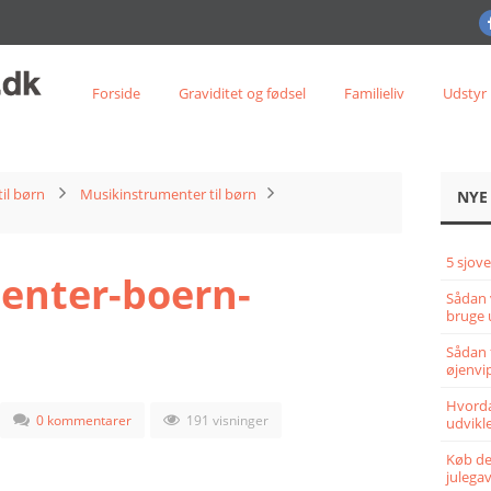
Forside
Graviditet og fødsel
Familieliv
Udstyr
til børn
Musikinstrumenter til børn
NYE
5 sjove
enter-boern-
Sådan 
bruge 
Sådan 
øjenvi
Hvorda
0 kommentarer
191 visninger
udvikle
Køb det
julega