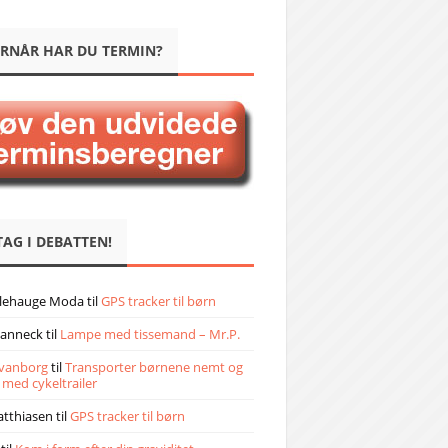
RNÅR HAR DU TERMIN?
TAG I DEBATTEN!
llehauge Moda
til
GPS tracker til børn
janneck
til
Lampe med tissemand – Mr.P.
vanborg
til
Transporter børnene nemt og
 med cykeltrailer
atthiasen
til
GPS tracker til børn