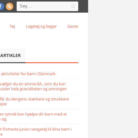
Tøj
Legetøj og bøger
Gaver
 ARTIKLER
 aktiviteter for børn i Danmark
vælger du en amme-bh, som du kan
under hele graviditeten og amningen
får du længere, stærkere og smukkere
pper
n rytmik kan hjælpe dit barn med at
 sig
 flotteste junior sengetøj til dine børn i
ve