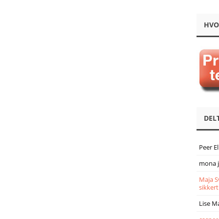
HVO
DEL
Peer E
mona 
Maja S
sikkert
Lise M