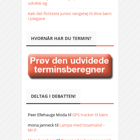
udvikle sig
Køb det flotteste junior sengetøj til dine børn
i julegave
HVORNÅR HAR DU TERMIN?
DELTAG I DEBATTEN!
Peer Ellehauge Moda
til
GPS tracker til børn
mona janneck
til
Lampe med tissemand –
Mr.P.