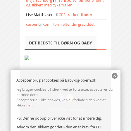
Maja Svanborg
til
Transporter børnene nemt
og sikkert med cykeltrailer
Lise Matthiasen
til
GPS tracker til børn
casper
til
Kom i form efter din graviditet
DET BEDSTE TIL BØRN OG BABY
Acceptér brug af cookies på Baby-og-boern.dk
Jeg bruger cookies på sitet - ved at fortsætte, accepterer du
hermed dette.
Accepterer du ikke cookies, kan du forlade siden ved at
klikke
her
.
© 2014-17 Baby-og-boern.dk
Send en mail til redaktionen
PS: Denne popup bliver ikke vist for at irritere dig,
Vi bruger cookies
selvom den sikkert gør det - den er et krav fra EU.