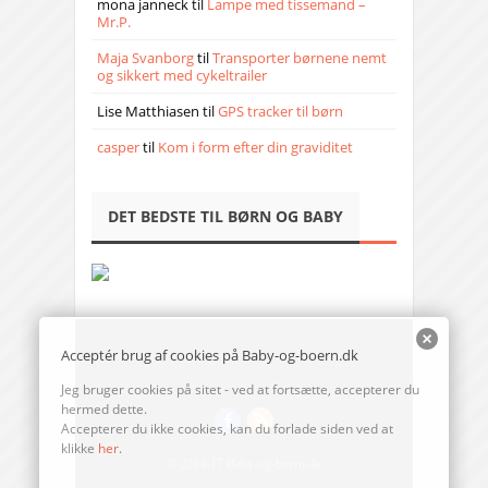
mona janneck
til
Lampe med tissemand –
Mr.P.
Maja Svanborg
til
Transporter børnene nemt
og sikkert med cykeltrailer
Lise Matthiasen
til
GPS tracker til børn
casper
til
Kom i form efter din graviditet
DET BEDSTE TIL BØRN OG BABY
Acceptér brug af cookies på Baby-og-boern.dk
Jeg bruger cookies på sitet - ved at fortsætte, accepterer du
hermed dette.
Accepterer du ikke cookies, kan du forlade siden ved at
klikke
her
.
© 2014-17 Baby-og-boern.dk