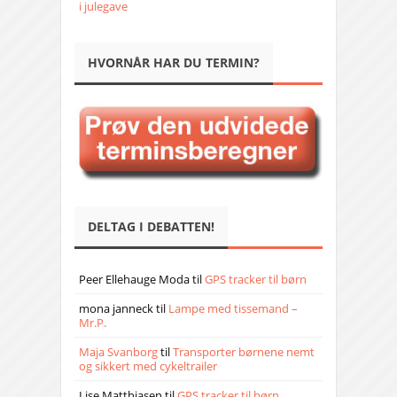
i julegave
HVORNÅR HAR DU TERMIN?
DELTAG I DEBATTEN!
Peer Ellehauge Moda
til
GPS tracker til børn
mona janneck
til
Lampe med tissemand –
Mr.P.
Maja Svanborg
til
Transporter børnene nemt
og sikkert med cykeltrailer
Lise Matthiasen
til
GPS tracker til børn