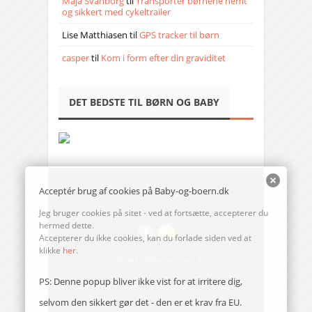
Maja Svanborg
til
Transporter børnene nemt
og sikkert med cykeltrailer
Lise Matthiasen
til
GPS tracker til børn
casper
til
Kom i form efter din graviditet
DET BEDSTE TIL BØRN OG BABY
Acceptér brug af cookies på Baby-og-boern.dk
Jeg bruger cookies på sitet - ved at fortsætte, accepterer du
hermed dette.
Accepterer du ikke cookies, kan du forlade siden ved at
klikke
her
.
© 2014-17 Baby-og-boern.dk
Send en mail til redaktionen
PS: Denne popup bliver ikke vist for at irritere dig,
Vi bruger cookies
selvom den sikkert gør det - den er et krav fra EU.