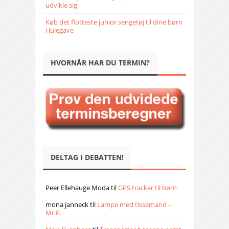
udvikle sig
Køb det flotteste junior sengetøj til dine børn
i julegave
HVORNÅR HAR DU TERMIN?
DELTAG I DEBATTEN!
Peer Ellehauge Moda
til
GPS tracker til børn
mona janneck
til
Lampe med tissemand –
Mr.P.