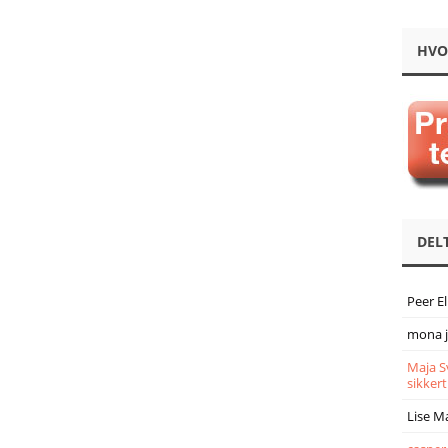
HVO
DEL
Peer E
mona 
Maja S
sikkert
Lise M