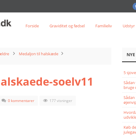
Forside
Graviditet og fødsel
Familieliv
Udstyr
ældre
Medaljon til halskæde
NYE
5 sjove
halskaede-soelv11
Sådan 
bruge 
Sådan 
0 kommentarer
177 visninger
øjenvi
Hvorda
udvikle
Køb det
julega