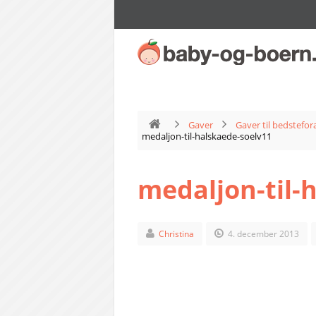
Gaver
Gaver til bedstefor
medaljon-til-halskaede-soelv11
medaljon-til-
Christina
4. december 2013