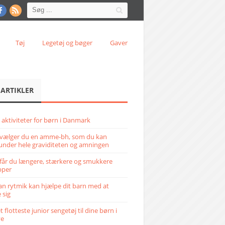
Tøj
Legetøj og bøger
Gaver
 ARTIKLER
 aktiviteter for børn i Danmark
vælger du en amme-bh, som du kan
under hele graviditeten og amningen
får du længere, stærkere og smukkere
pper
n rytmik kan hjælpe dit barn med at
 sig
 flotteste junior sengetøj til dine børn i
ve