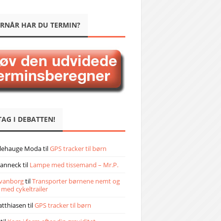
RNÅR HAR DU TERMIN?
TAG I DEBATTEN!
llehauge Moda
til
GPS tracker til børn
janneck
til
Lampe med tissemand – Mr.P.
vanborg
til
Transporter børnene nemt og
 med cykeltrailer
atthiasen
til
GPS tracker til børn