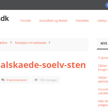
Forside
Graviditet og fødsel
Familieliv
Udstyr
ældre
Medaljon til halskæde
NYE
5 sjove
halskaede-soelv-sten
Sådan 
bruge 
Sådan 
0 kommentarer
192 visninger
øjenvi
Hvorda
udvikle
Køb det
julega