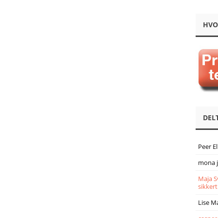
HVO
DEL
Peer E
mona 
Maja S
sikkert
Lise M