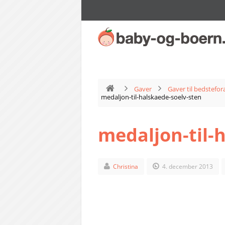
Gaver
Gaver til bedstefor
medaljon-til-halskaede-soelv-sten
medaljon-til-
Christina
4. december 2013