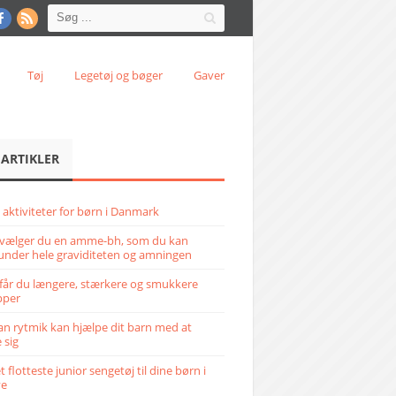
Tøj
Legetøj og bøger
Gaver
 ARTIKLER
 aktiviteter for børn i Danmark
vælger du en amme-bh, som du kan
under hele graviditeten og amningen
får du længere, stærkere og smukkere
pper
n rytmik kan hjælpe dit barn med at
 sig
 flotteste junior sengetøj til dine børn i
ve