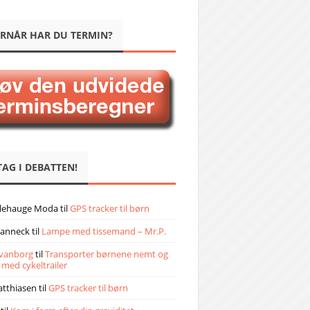
RNÅR HAR DU TERMIN?
TAG I DEBATTEN!
llehauge Moda
til
GPS tracker til børn
janneck
til
Lampe med tissemand – Mr.P.
vanborg
til
Transporter børnene nemt og
 med cykeltrailer
atthiasen
til
GPS tracker til børn