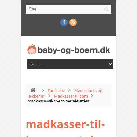
Familieliv
Mad, snacks og
lækkerier
Madkasser til børn
madkasser-til-boern-metal-turtles
madkasser-til-