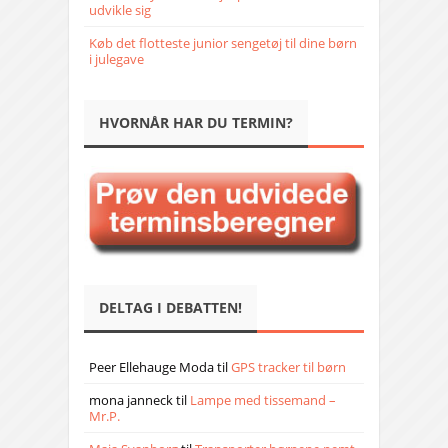
udvikle sig
Køb det flotteste junior sengetøj til dine børn
i julegave
HVORNÅR HAR DU TERMIN?
DELTAG I DEBATTEN!
Peer Ellehauge Moda
til
GPS tracker til børn
mona janneck
til
Lampe med tissemand –
Mr.P.