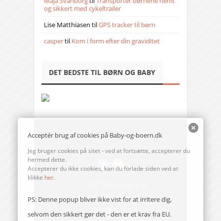
Maja Svanborg
til
Transporter børnene nemt
og sikkert med cykeltrailer
Lise Matthiasen
til
GPS tracker til børn
casper
til
Kom i form efter din graviditet
DET BEDSTE TIL BØRN OG BABY
Acceptér brug af cookies på Baby-og-boern.dk
Jeg bruger cookies på sitet - ved at fortsætte, accepterer du
hermed dette.
Accepterer du ikke cookies, kan du forlade siden ved at
klikke
her
.
© 2014-17 Baby-og-boern.dk
Send en mail til redaktionen
PS: Denne popup bliver ikke vist for at irritere dig,
Vi bruger cookies
selvom den sikkert gør det - den er et krav fra EU.