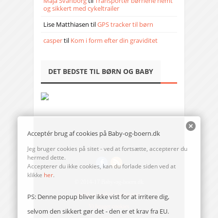
Maja Svanborg
til
Transporter børnene nemt
og sikkert med cykeltrailer
Lise Matthiasen
til
GPS tracker til børn
casper
til
Kom i form efter din graviditet
DET BEDSTE TIL BØRN OG BABY
Acceptér brug af cookies på Baby-og-boern.dk
Jeg bruger cookies på sitet - ved at fortsætte, accepterer du
hermed dette.
Accepterer du ikke cookies, kan du forlade siden ved at
klikke
her
.
© 2014-17 Baby-og-boern.dk
Send en mail til redaktionen
PS: Denne popup bliver ikke vist for at irritere dig,
Vi bruger cookies
selvom den sikkert gør det - den er et krav fra EU.