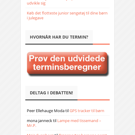
udvikle sig
Køb det flotteste junior sengetøj til dine børn
i julegave
HVORNÅR HAR DU TERMIN?
DELTAG I DEBATTEN!
Peer Ellehauge Moda
til
GPS tracker til børn
mona janneck
til
Lampe med tissemand –
Mr.P.