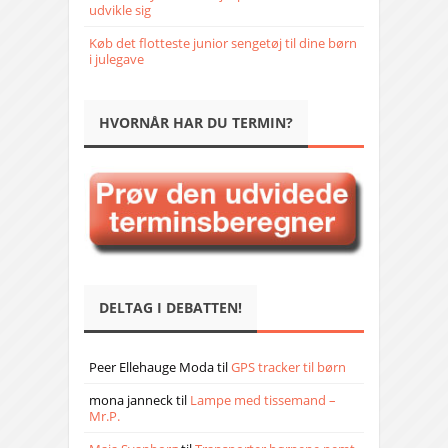
udvikle sig
Køb det flotteste junior sengetøj til dine børn
i julegave
HVORNÅR HAR DU TERMIN?
DELTAG I DEBATTEN!
Peer Ellehauge Moda
til
GPS tracker til børn
mona janneck
til
Lampe med tissemand –
Mr.P.