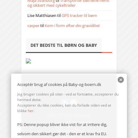
Maja Svanborg
til
Transporter børnene nemt
og sikkert med cykeltrailer
Lise Matthiasen
til
GPS tracker til børn
casper
til
Kom i form efter din graviditet
DET BEDSTE TIL BØRN OG BABY
Acceptér brug af cookies på Baby-og-boern.dk
Jeg bruger cookies på sitet - ved at fortsætte, accepterer du
hermed dette.
Accepterer du ikke cookies, kan du forlade siden ved at
klikke
her
.
© 2014-17 Baby-og-boern.dk
Send en mail til redaktionen
PS: Denne popup bliver ikke vist for at irritere dig,
Vi bruger cookies
selvom den sikkert gør det - den er et krav fra EU.