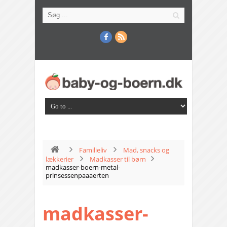
Familieliv
Mad, snacks og
lækkerier
Madkasser til børn
madkasser-boern-metal-
prinsessenpaaaerten
madkasser-