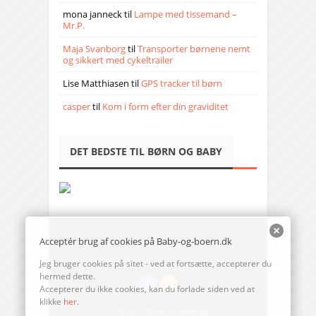
mona janneck
til
Lampe med tissemand –
Mr.P.
Maja Svanborg
til
Transporter børnene nemt
og sikkert med cykeltrailer
Lise Matthiasen
til
GPS tracker til børn
casper
til
Kom i form efter din graviditet
DET BEDSTE TIL BØRN OG BABY
Acceptér brug af cookies på Baby-og-boern.dk
Jeg bruger cookies på sitet - ved at fortsætte, accepterer du
hermed dette.
Accepterer du ikke cookies, kan du forlade siden ved at
klikke
her
.
© 2014-17 Baby-og-boern.dk