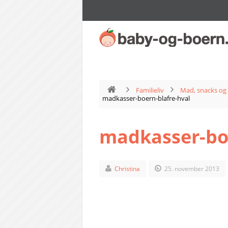
Familieliv
Mad, snacks og 
madkasser-boern-blafre-hval
madkasser-boe
Christina
25. november 2013