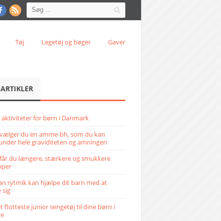
Tøj
Legetøj og bøger
Gaver
 ARTIKLER
 aktiviteter for børn i Danmark
vælger du en amme-bh, som du kan
under hele graviditeten og amningen
får du længere, stærkere og smukkere
pper
n rytmik kan hjælpe dit barn med at
 sig
 flotteste junior sengetøj til dine børn i
ve