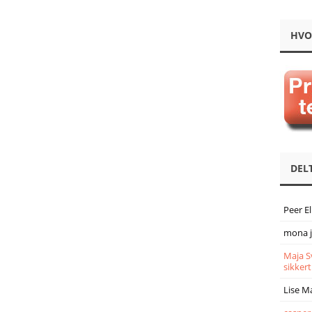
HVO
DEL
Peer E
mona 
Maja S
sikkert
Lise M