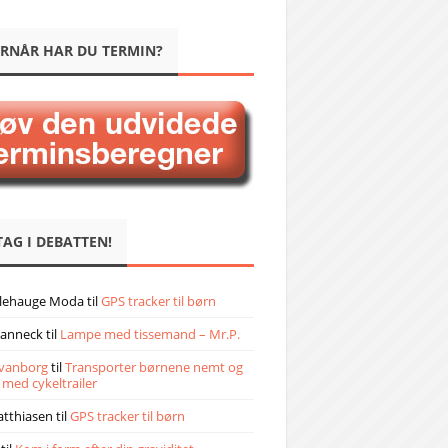
RNÅR HAR DU TERMIN?
TAG I DEBATTEN!
llehauge Moda
til
GPS tracker til børn
janneck
til
Lampe med tissemand – Mr.P.
vanborg
til
Transporter børnene nemt og
 med cykeltrailer
atthiasen
til
GPS tracker til børn