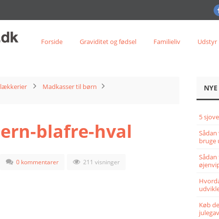
Forside
Graviditet og fødsel
Familieliv
Udstyr
lækkerier
Madkasser til børn
NYE
5 sjove
rn-blafre-hval
Sådan 
bruge 
Sådan 
0 kommentarer
211 visninger
øjenvi
Hvorda
udvikle
Køb det
julega