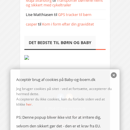
Maja Svanborg
til
Transporter børnene nemt
og sikkert med cykeltrailer
Lise Matthiasen
til
GPS tracker til børn
casper
til
Kom i form efter din graviditet
DET BEDSTE TIL BØRN OG BABY
Acceptér brug af cookies på Baby-og-boern.dk
Jeg bruger cookies på sitet - ved at fortsætte, accepterer du
hermed dette.
Accepterer du ikke cookies, kan du forlade siden ved at
klikke
her
.
© 2014-17 Baby-og-boern.dk
Send en mail til redaktionen
PS: Denne popup bliver ikke vist for at irritere dig,
Vi bruger cookies
selvom den sikkert gør det - den er et krav fra EU.