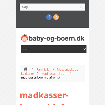
Familieliv
Mad, snacks og
lækkerier
Madkasser til børn
madkasser-boern-blafre-fisk
madkasser-