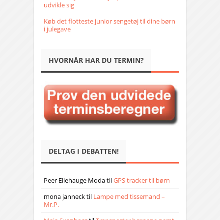
udvikle sig
Køb det flotteste junior sengetøj til dine børn
i julegave
HVORNÅR HAR DU TERMIN?
DELTAG I DEBATTEN!
Peer Ellehauge Moda
til
GPS tracker til børn
mona janneck
til
Lampe med tissemand –
Mr.P.