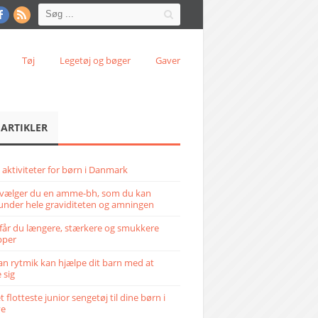
Tøj
Legetøj og bøger
Gaver
 ARTIKLER
 aktiviteter for børn i Danmark
vælger du en amme-bh, som du kan
under hele graviditeten og amningen
får du længere, stærkere og smukkere
pper
n rytmik kan hjælpe dit barn med at
 sig
 flotteste junior sengetøj til dine børn i
ve