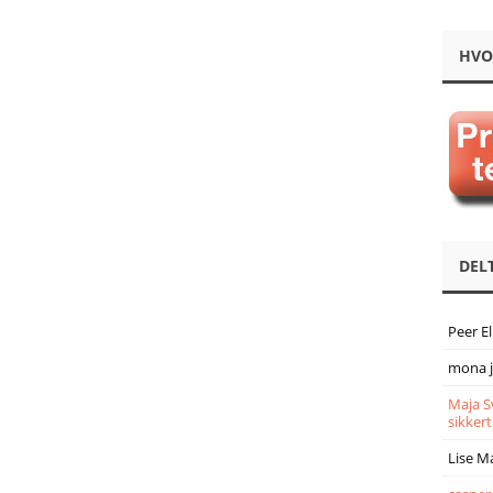
HVO
DEL
Peer E
mona 
Maja S
sikkert
Lise M