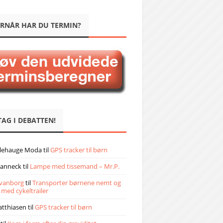
RNÅR HAR DU TERMIN?
TAG I DEBATTEN!
llehauge Moda
til
GPS tracker til børn
janneck
til
Lampe med tissemand – Mr.P.
vanborg
til
Transporter børnene nemt og
 med cykeltrailer
atthiasen
til
GPS tracker til børn