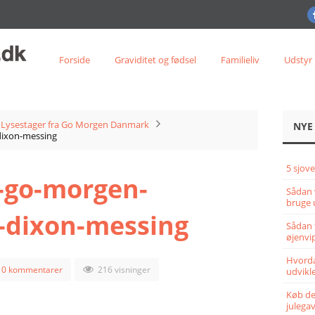
Forside
Graviditet og fødsel
Familieliv
Udstyr
Lysestager fra Go Morgen Danmark
NYE
dixon-messing
5 sjove
a-go-morgen-
Sådan 
bruge 
dixon-messing
Sådan 
øjenvi
Hvorda
0 kommentarer
216 visninger
udvikle
Køb det
julega