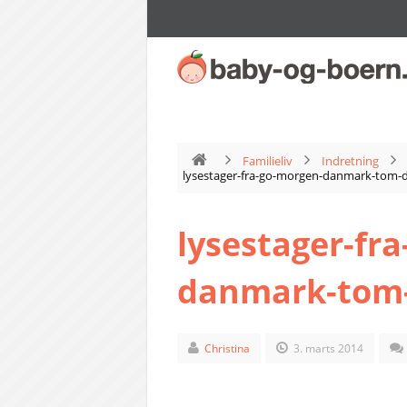
Familieliv
Indretning
lysestager-fra-go-morgen-danmark-tom-
lysestager-fr
danmark-tom-
Christina
3. marts 2014